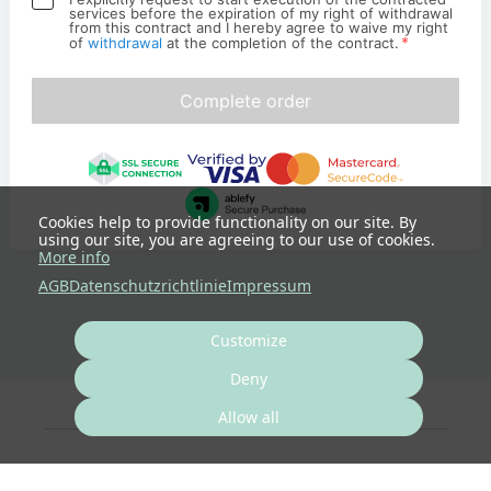
services before the expiration of my right of withdrawal
from this contract and I hereby agree to waive my right
*
of
withdrawal
at the completion of the contract.
Complete order
Cookies help to provide functionality on our site. By
using our site, you are agreeing to our use of cookies.
More info
AGB
Datenschutzrichtlinie
Impressum
Customize
Deny
Allow all
Terms
Privacy
Imprint
Cancel subscription