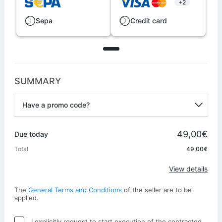
+2
Sepa
Credit card
SUMMARY
Have a promo code?
Promo code
49,00€
Due today
Total
49,00€
Apply
View details
The
General Terms and Conditions
of the seller are to be
applied.
I explicitly request to start execution of the contracted